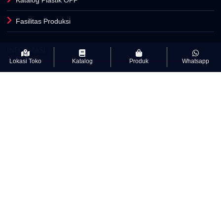
INFORMASI
Artikel
Lokasi Toko
Katalog
Produk
Whatsapp
Kamus Istilah Textile
Kebijakan Privasi & cookie
Syarat Dan Ketentuan
Info Lisensi
Cara Pesan Kain
Makloon Kain
PriceList