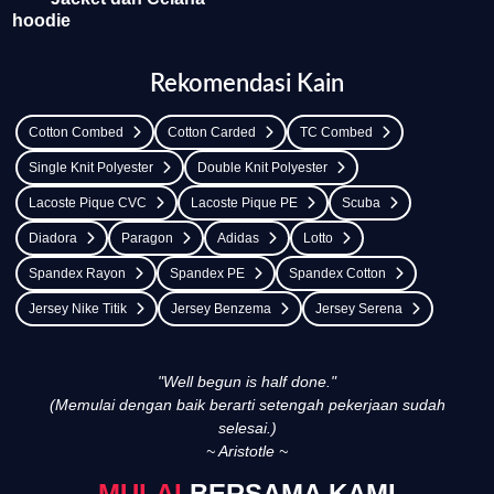
Rekomendasi Kain
Cotton Combed
Cotton Carded
TC Combed
Single Knit Polyester
Double Knit Polyester
Lacoste Pique CVC
Lacoste Pique PE
Scuba
Diadora
Paragon
Adidas
Lotto
Spandex Rayon
Spandex PE
Spandex Cotton
Jersey Nike Titik
Jersey Benzema
Jersey Serena
"Well begun is half done."
(Memulai dengan baik berarti setengah pekerjaan sudah
selesai.)
~ Aristotle ~
BERSAMA KAMI