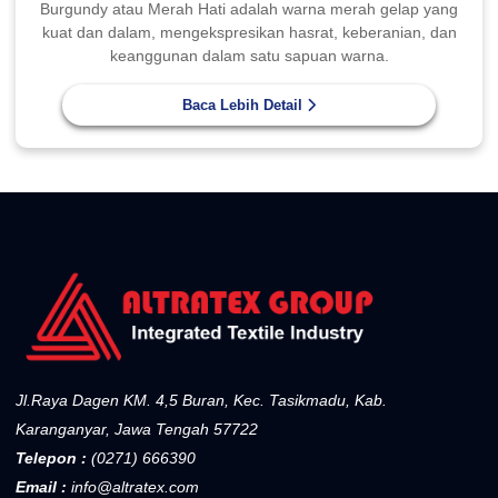
Burgundy atau Merah Hati adalah warna merah gelap yang
kuat dan dalam, mengekspresikan hasrat, keberanian, dan
keanggunan dalam satu sapuan warna.
Baca Lebih Detail
Jl.Raya Dagen KM. 4,5 Buran, Kec. Tasikmadu, Kab.
Karanganyar, Jawa Tengah 57722
Telepon :
(0271) 666390
Email :
info@altratex.com