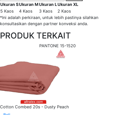
Ukuran S
Ukuran M
Ukuran L
Ukuran XL
5 Kaos
4 Kaos
3 Kaos
2 Kaos
*Ini adalah perkiraan, untuk lebih pastinya silahkan
konsultasikan dengan partner konveksi anda.
PRODUK TERKAIT
PANTONE 15-1520
Cotton Combed 20s - Dusty Peach
Beli