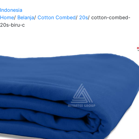
Indonesia
Home
/
Belanja
/
Cotton Combed
/
20s
/
cotton-combed-
20s-biru-c