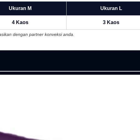
Ukuran M
Ukuran L
4 Kaos
3 Kaos
ltasikan dengan partner konveksi anda.