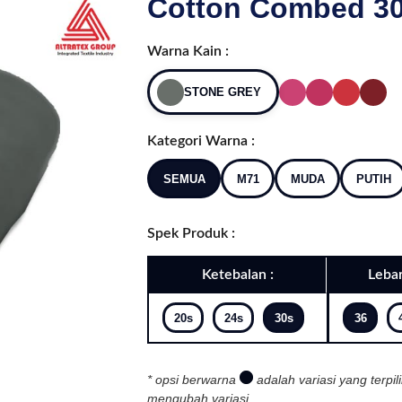
Cotton Combed 30
Warna Kain :
STONE GREY
Kategori Warna :
SEMUA
M71
MUDA
PUTIH
Spek Produk :
Ketebalan :
Lebar
20s
24s
30s
36
* opsi berwarna
adalah variasi yang terpil
mengubah variasi.