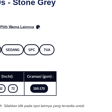
s - Stone Grey
Pilih Warna Lainnya
SEDANG
SPC
TUA
 (Inchi):
Gramasi (gsm) :
42
72
160-170
ih. Silahkan klik pada opsi lainnya yang tersedia untuk