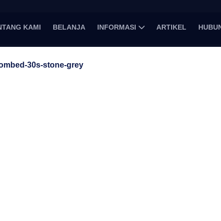
NTANG KAMI
BELANJA
INFORMASI
ARTIKEL
HUBUN
combed-30s-stone-grey