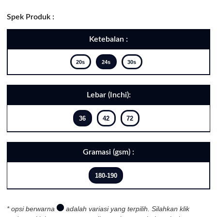
Spek Produk :
Ketebalan :
20s
24s
30s
Lebar (Inchi):
36
42
72
Gramasi (gsm) :
180-190
* opsi berwarna
adalah variasi yang terpilih. Silahkan klik