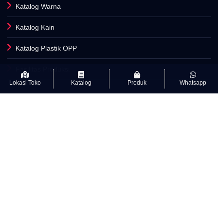
Katalog Warna
Katalog Kain
Katalog Plastik OPP
Fasilitas Produksi
Lokasi Toko
Katalog
Produk
Whatsapp
INFORMASI
Artikel
Kamus Istilah Textile
Kebijakan Privasi & cookie
Syarat Dan Ketentuan
Info Lisensi