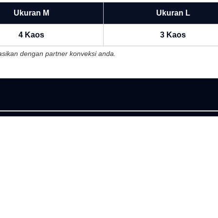
Ukuran M
Ukuran L
4 Kaos
3 Kaos
ltasikan dengan partner konveksi anda.