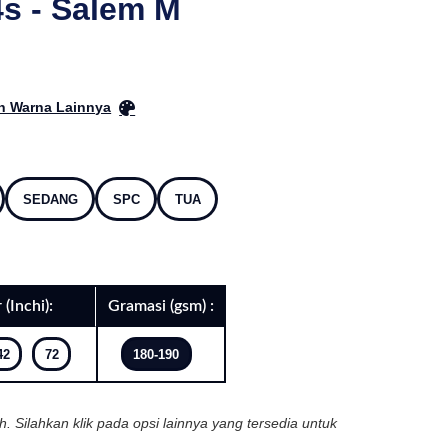
s - Salem M
ih Warna Lainnya
SEDANG
SPC
TUA
 (Inchi):
Gramasi (gsm) :
42
72
180-190
ih. Silahkan klik pada opsi lainnya yang tersedia untuk