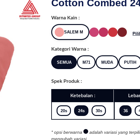
Cotton Combed 24
Warna Kain :
SALEM M
Pil
Kategori Warna :
SEMUA
M71
MUDA
PUTIH
Spek Produk :
Ketebalan :
Lebar
20s
24s
30s
36
* opsi berwarna
adalah variasi yang terpil
mengubah variasi.