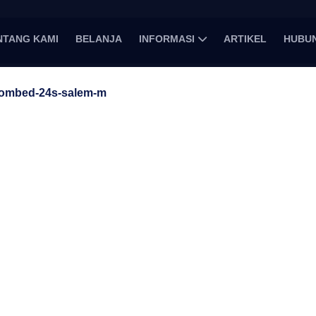
NTANG KAMI
BELANJA
INFORMASI
ARTIKEL
HUBUN
combed-24s-salem-m