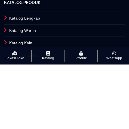
KATALOG PRODUK
Katalog Lengkap
Katalog Warna
Katalog Kain
Katalog Plastik OPP
Lokasi Toko
Katalog
Produk
Whatsapp
Fasilitas Produksi
INFORMASI
Artikel
Kamus Istilah Textile
Kebijakan Privasi & cookie