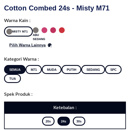
Cotton Combed 24s - Misty M71
Warna Kain :
MISTY M71
ABU
SEDANG
Pilih Warna Lainnya
Kategori Warna :
SEMUA
M71
MUDA
PUTIH
SEDANG
SPC
TUA
Spek Produk :
Ketebalan :
20s
24s
30s