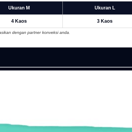
Ukuran M
Ukuran L
4 Kaos
3 Kaos
ltasikan dengan partner konveksi anda.