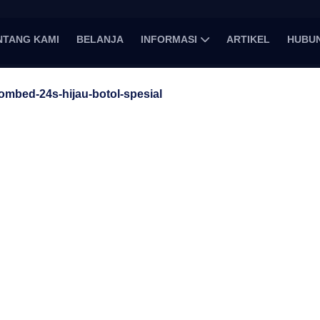
NTANG KAMI
BELANJA
INFORMASI
ARTIKEL
HUBUN
ombed-24s-hijau-botol-spesial