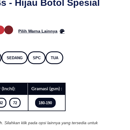
 - Hijau Botol Spesial
Pilih Warna Lainnya
SEDANG
SPC
TUA
 (Inchi):
Gramasi (gsm) :
42
72
180-190
ih. Silahkan klik pada opsi lainnya yang tersedia untuk