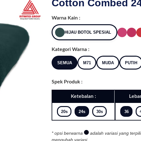
Cotton Combed 24s
Warna Kain :
HIJAU BOTOL SPESIAL
Kategori Warna :
SEMUA
M71
MUDA
PUTIH
Spek Produk :
Ketebalan :
Lebar
20s
24s
30s
36
* opsi berwarna
adalah variasi yang terpil
mengubah variasi.