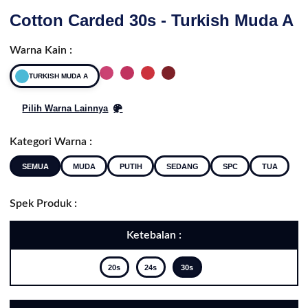
Cotton Carded 30s - Turkish Muda A
Warna Kain :
TURKISH MUDA A
Pilih Warna Lainnya
Kategori Warna :
SEMUA
MUDA
PUTIH
SEDANG
SPC
TUA
Spek Produk :
Ketebalan :
20s
24s
30s