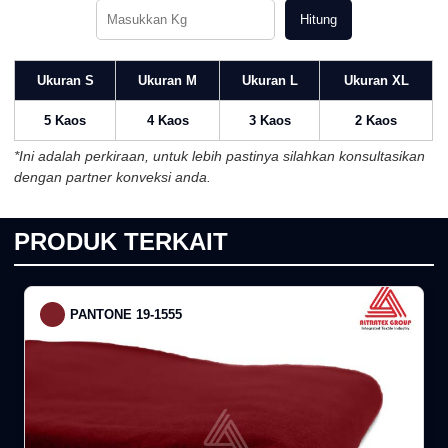
Hitung
Ukuran S
Ukuran M
Ukuran L
Ukuran XL
5 Kaos
4 Kaos
3 Kaos
2 Kaos
*Ini adalah perkiraan, untuk lebih pastinya silahkan konsultasikan
dengan partner konveksi anda.
PRODUK TERKAIT
PANTONE 19-1555