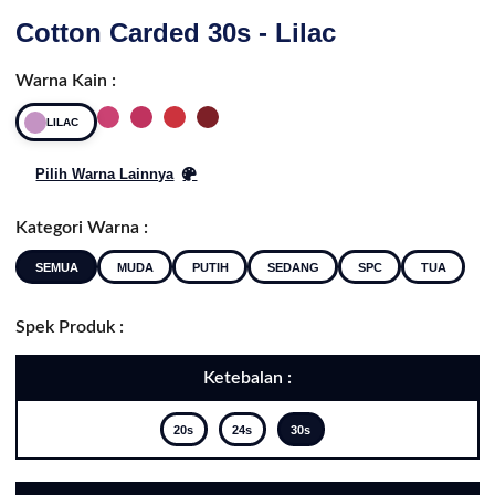
Cotton Carded 30s - Lilac
Warna Kain :
LILAC
Pilih Warna Lainnya
Kategori Warna :
SEMUA
MUDA
PUTIH
SEDANG
SPC
TUA
Spek Produk :
Ketebalan :
20s
24s
30s