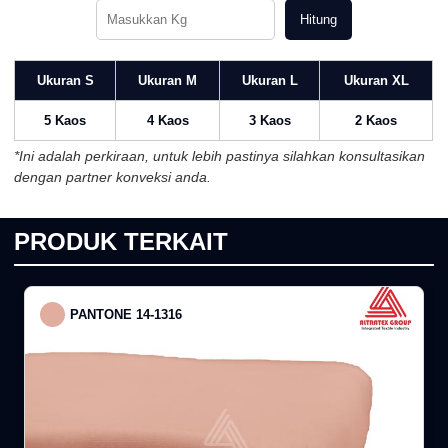
Hitung
Ukuran S
Ukuran M
Ukuran L
Ukuran XL
5 Kaos
4 Kaos
3 Kaos
2 Kaos
*Ini adalah perkiraan, untuk lebih pastinya silahkan konsultasikan
dengan partner konveksi anda.
PRODUK TERKAIT
PANTONE 14-1316