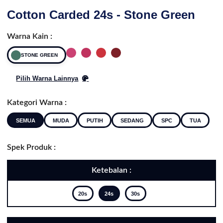
Cotton Carded 24s - Stone Green
Warna Kain :
STONE GREEN
Pilih Warna Lainnya
Kategori Warna :
SEMUA
MUDA
PUTIH
SEDANG
SPC
TUA
Spek Produk :
Ketebalan :
20s
24s
30s