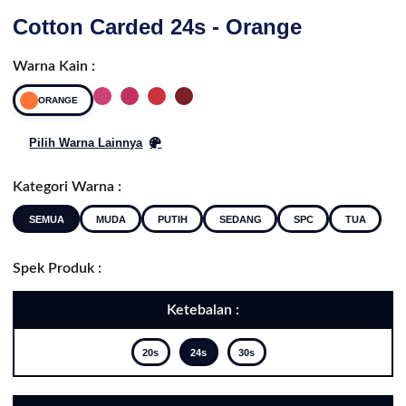
Cotton Carded 24s - Orange
Warna Kain :
ORANGE
Pilih Warna Lainnya
Kategori Warna :
SEMUA
MUDA
PUTIH
SEDANG
SPC
TUA
Spek Produk :
Ketebalan :
20s
24s
30s