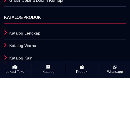
Grosir Celana Dalam Remaja
KATALOG PRODUK
Katalog Lengkap
Katalog Warna
Katalog Kain
Katalog Plastik OPP
Lokasi Toko
Katalog
Produk
Whatsapp
Fasilitas Produksi
INFORMASI
Artikel
Kamus Istilah Textile