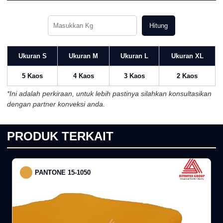
Hitung
Ukuran S
Ukuran M
Ukuran L
Ukuran XL
5 Kaos
4 Kaos
3 Kaos
2 Kaos
*Ini adalah perkiraan, untuk lebih pastinya silahkan konsultasikan
dengan partner konveksi anda.
PRODUK TERKAIT
PANTONE 15-1050