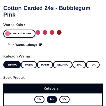
Cotton Carded 24s - Bubblegum
Pink
Warna Kain :
BUBBLEGUM PINK
Pilih Warna Lainnya
Kategori Warna :
SEMUA
MUDA
PUTIH
SEDANG
SPC
TUA
Spek Produk :
Ketebalan :
20s
24s
30s