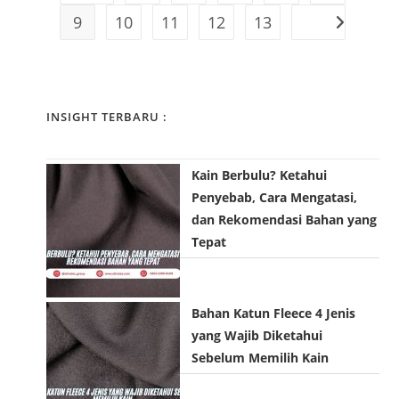
o
Go to the previous page
l
m
9
10
11
12
13
r
i
m
Go to the nex
:
s
e
h
n
e
t
d
s
INSIGHT TERBARU :
:
:
Kain Berbulu? Ketahui
Penyebab, Cara Mengatasi,
dan Rekomendasi Bahan yang
Tepat
Bahan Katun Fleece 4 Jenis
yang Wajib Diketahui
Sebelum Memilih Kain