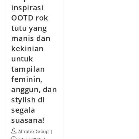
e
t
inspirasi
d
s
:
OOTD rok
:
tutu yang
manis dan
kekinian
untuk
tampilan
feminin,
anggun, dan
stylish di
segala
suasana!
P
Altratex Group
o