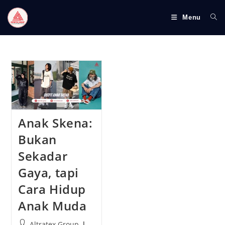
S
k
Menu
i
p
t
o
c
o
n
t
Anak Skena:
e
Bukan
n
Sekadar
t
Gaya, tapi
Cara Hidup
Anak Muda
P
Altratex Group