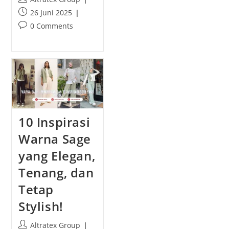
o
P
26 Juni 2025
s
o
P
0 Comments
t
s
o
a
t
s
u
p
t
t
u
c
h
b
o
o
l
m
r
i
m
:
s
e
10 Inspirasi
h
n
e
t
Warna Sage
d
s
:
yang Elegan,
:
Tenang, dan
Tetap
Stylish!
P
Altratex Group