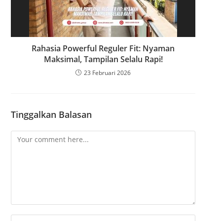
Rahasia Powerful Reguler Fit: Nyaman
Maksimal, Tampilan Selalu Rapi!
23 Februari 2026
Tinggalkan Balasan
C
o
m
m
e
n
t
E