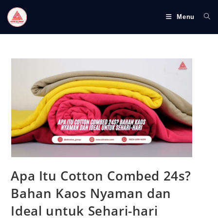
S
k
Menu
i
p
t
o
c
o
n
t
e
n
t
Apa Itu Cotton Combed 24s?
Bahan Kaos Nyaman dan
Ideal untuk Sehari-hari