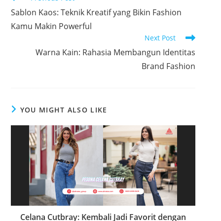
e
Sablon Kaos: Teknik Kreatif yang Bikin Fashion
a
Kamu Makin Powerful
Next Post
d
Warna Kain: Rahasia Membangun Identitas
m
Brand Fashion
o
r
e
a
YOU MIGHT ALSO LIKE
r
t
i
c
l
e
s
Celana Cutbray: Kembali Jadi Favorit dengan