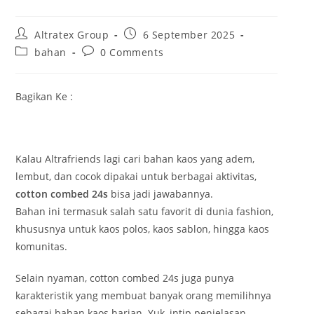
P
P
Altratex Group
6 September 2025
o
o
P
P
bahan
0 Comments
s
s
o
o
t
t
s
s
a
p
t
t
Bagikan Ke :
u
u
c
c
t
b
a
o
h
l
t
m
o
i
e
m
r
s
g
e
Kalau Altrafriends lagi cari bahan kaos yang adem,
:
h
o
n
lembut, dan cocok dipakai untuk berbagai aktivitas,
e
r
t
d
cotton combed 24s
bisa jadi jawabannya.
y
s
:
:
:
Bahan ini termasuk salah satu favorit di dunia fashion,
khususnya untuk kaos polos, kaos sablon, hingga kaos
komunitas.
Selain nyaman, cotton combed 24s juga punya
karakteristik yang membuat banyak orang memilihnya
sebagai bahan kaos harian. Yuk, intip penjelasan