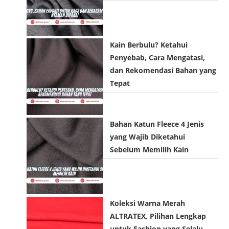
r
d
t
n
r
e
a
e
U
m
s
Kain Berbulu? Ketahui
R
e
s
Penyebab, Cara Mengatasi,
L
t
t
dan Rekomendasi Bahan yang
(
o
o
Tepat
o
c
c
p
o
o
t
m
m
Bahan Katun Fleece 4 Jenis
i
m
m
yang Wajib Diketahui
o
e
e
Sebelum Memilih Kain
n
n
n
a
t
t
l
)
Koleksi Warna Merah
ALTRATEX, Pilihan Lengkap
untuk Fashion yang Selalu