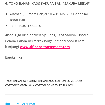
6.
TOKO BAHAN KAOS SAKURA BALI ( SAKURA MEKAR)
Alamat : Jl. Imam Bonjol 1b – 19 No. 253 Denpasar
Barat Bali
Telp : (0361) 484416
Anda Juga bisa berbelanja Kaos, Kaos Sablon, Hoodie,
Celana Dalam bermerek langsung dari pabrik kami,
kunjungi
www.alfindocitragarment.com
Bagikan Ke :
TAGS
:
BAHAN KAIN ADEM
,
BAHANKAOS
,
COTTON COMBED 24S
,
COTTONCOMBED
,
KAIN COTTON COMBED
,
KAIN KAOS
R
Previous Post