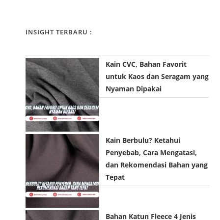
r
o
m
e
u
e
m
INSIGHT TERBARU :
r
o
a
w
r
i
e
u
Kain CVC, Bahan Favorit
l
b
s
untuk Kaos dan Seragam yang
a
s
e
Nyaman Dipakai
d
i
r
d
t
n
r
e
a
e
U
m
s
Kain Berbulu? Ketahui
R
e
s
Penyebab, Cara Mengatasi,
L
t
t
dan Rekomendasi Bahan yang
(
o
o
Tepat
o
c
c
p
o
o
t
m
m
Bahan Katun Fleece 4 Jenis
i