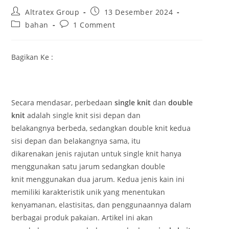
P
P
Altratex Group
13 Desember 2024
o
o
P
P
bahan
1 Comment
s
s
o
o
t
t
s
s
a
p
t
t
Bagikan Ke :
u
u
c
c
t
b
a
o
h
l
t
m
o
i
e
m
r
s
g
e
Secara mendasar, perbedaan
single knit
dan
double
:
h
o
n
knit
adalah single knit sisi depan dan
e
r
t
d
belakangnya berbeda, sedangkan double knit kedua
y
s
:
:
:
sisi depan dan belakangnya sama, itu
dikarenakan jenis rajutan untuk single knit hanya
menggunakan satu jarum sedangkan double
knit menggunakan dua jarum. Kedua jenis kain ini
memiliki karakteristik unik yang menentukan
kenyamanan, elastisitas, dan penggunaannya dalam
berbagai produk pakaian. Artikel ini akan