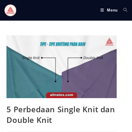
S
k
Menu
i
p
t
o
c
o
n
t
e
n
t
5 Perbedaan Single Knit dan
Double Knit