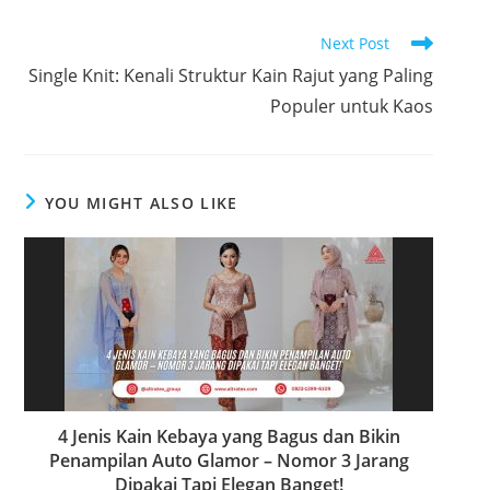
R
Next Post
e
Single Knit: Kenali Struktur Kain Rajut yang Paling
a
Populer untuk Kaos
d
m
o
YOU MIGHT ALSO LIKE
r
e
a
r
t
i
c
4 Jenis Kain Kebaya yang Bagus dan Bikin
l
Penampilan Auto Glamor – Nomor 3 Jarang
e
Dipakai Tapi Elegan Banget!