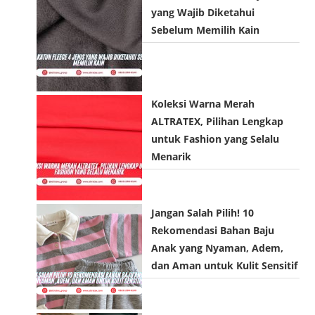
m
m
yang Wajib Diketahui
o
e
e
Sebelum Memilih Kain
n
n
n
a
t
t
l
)
Koleksi Warna Merah
ALTRATEX, Pilihan Lengkap
untuk Fashion yang Selalu
Menarik
Jangan Salah Pilih! 10
Rekomendasi Bahan Baju
Anak yang Nyaman, Adem,
dan Aman untuk Kulit Sensitif