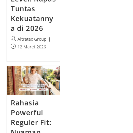
Tuntas
Kekuatanny
a di 2026
P
Altratex Group
o
P
12 Maret 2026
s
o
t
s
a
t
u
p
t
u
h
b
o
l
r
i
Rahasia
:
s
h
Powerful
e
Reguler Fit:
d
:
Nyaman