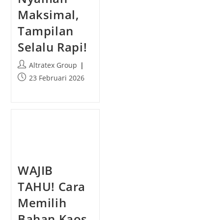
Maksimal,
Tampilan
Selalu Rapi!
P
Altratex Group
o
P
23 Februari 2026
s
o
t
s
a
t
u
p
t
u
h
b
o
l
r
i
WAJIB
:
s
h
TAHU! Cara
e
Memilih
d
:
Bahan Kaos