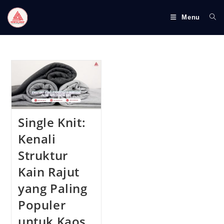
S
k
Menu
i
p
t
o
c
o
n
t
Single Knit:
e
Kenali
n
Struktur
t
Kain Rajut
yang Paling
Populer
untuk Kaos