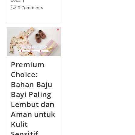
t
s
P
0 Comments
a
t
o
u
p
s
t
u
t
h
b
c
o
l
o
r
i
m
:
s
m
h
e
Premium
e
n
d
t
Choice:
:
s
Bahan Baju
:
Bayi Paling
Lembut dan
Aman untuk
Kulit
Sensitif