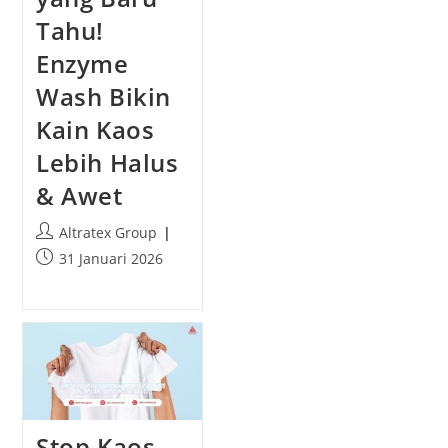
e
Tahu!
d
:
Enzyme
Wash Bikin
Kain Kaos
Lebih Halus
& Awet
P
Altratex Group
o
P
31 Januari 2026
s
o
t
s
a
t
u
p
t
u
h
b
o
l
r
i
Stop Kaos
:
s