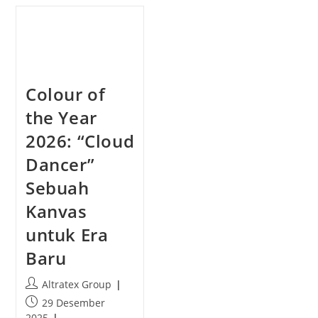
a
t
u
p
t
u
h
b
o
l
r
i
Colour of
:
s
h
the Year
e
2026: “Cloud
d
:
Dancer”
Sebuah
Kanvas
untuk Era
Baru
P
Altratex Group
o
P
29 Desember
s
o
2025