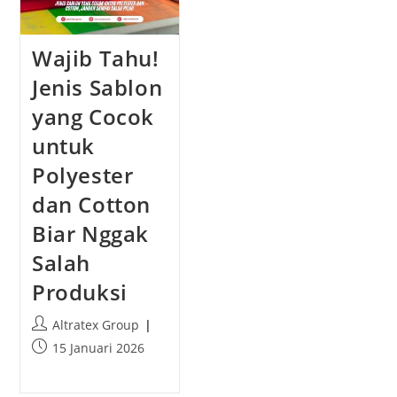
b
o
l
r
i
Wajib Tahu!
:
s
h
Jenis Sablon
e
yang Cocok
d
:
untuk
Polyester
dan Cotton
Biar Nggak
Salah
Produksi
P
Altratex Group
o
P
15 Januari 2026
s
o
t
s