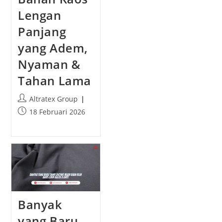
Lengan
Panjang
yang Adem,
Nyaman &
Tahan Lama
P
Altratex Group
o
P
18 Februari 2026
s
o
t
s
a
t
u
p
t
u
h
b
o
l
r
i
Banyak
:
s
h
yang Baru