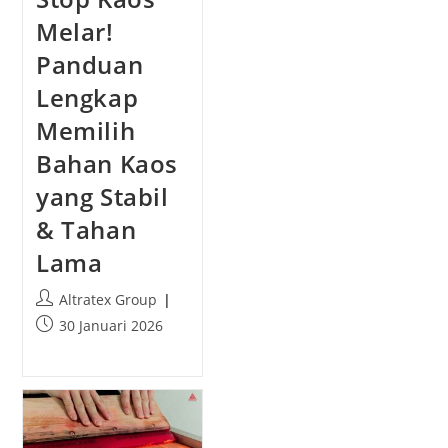
h
Melar!
e
Panduan
d
:
Lengkap
Memilih
Bahan Kaos
yang Stabil
& Tahan
Lama
P
Altratex Group
o
P
30 Januari 2026
s
o
t
s
a
t
u
p
t
u
h