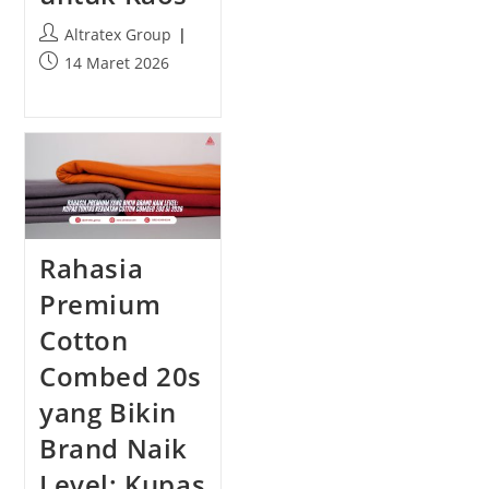
P
Altratex Group
o
P
14 Maret 2026
s
o
t
s
a
t
u
p
t
u
h
b
o
l
r
i
Rahasia
:
s
h
Premium
e
Cotton
d
:
Combed 20s
yang Bikin
Brand Naik
Level: Kupas